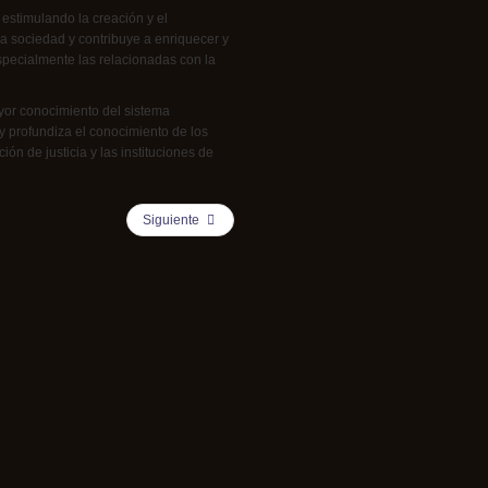
 estimulando la creación y el
a sociedad y contribuye a enriquecer y
specialmente las relacionadas con la
yor conocimiento del sistema
e y profundiza el conocimiento de los
ión de justicia y las instituciones de
Siguiente