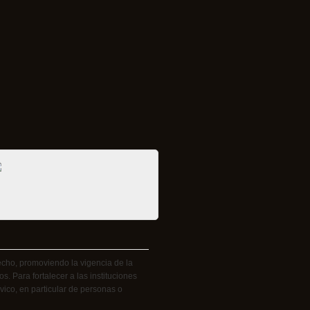
cho, promoviendo la vigencia de la
s. Para fortalecer a las instituciones
vico, en particular de personas o